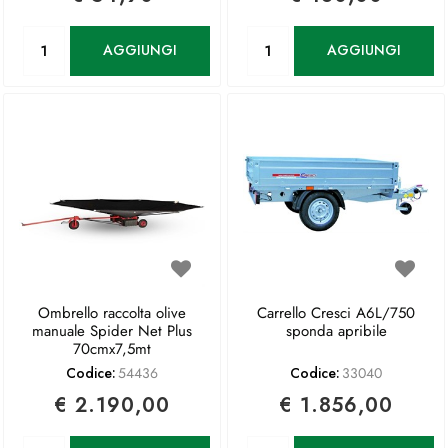
Quantità
Quantità
AGGIUNGI
AGGIUNGI
Ombrello raccolta olive
Carrello Cresci A6L/750
manuale Spider Net Plus
sponda apribile
70cmx7,5mt
Codice:
54436
Codice:
33040
€ 2.190,00
€ 1.856,00
Quantità
Quantità