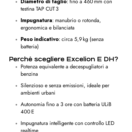
Diametro di taglio
: fino a 460 mm con
testina TAP CUT 3
Impugnatura
: manubrio o rotonda,
ergonomica e bilanciata
Peso indicativo
: circa 5,9 kg (senza
batteria)
Perché scegliere Excelion E DH?
Potenza equivalente a decespugliatori a
benzina
Silenzioso e senza emissioni, ideale per
ambienti urbani
Autonomia fino a 3 ore con batteria ULiB
400 E
Impugnatura intelligente con controllo LED
realtime