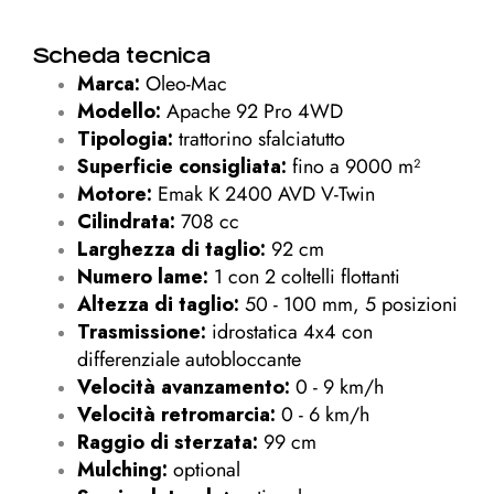
Scheda tecnica
Marca:
Oleo-Mac
Modello:
Apache 92 Pro 4WD
Tipologia:
trattorino sfalciatutto
Superficie consigliata:
fino a 9000 m²
Motore:
Emak K 2400 AVD V-Twin
Cilindrata:
708 cc
Larghezza di taglio:
92 cm
Numero lame:
1 con 2 coltelli flottanti
Altezza di taglio:
50 - 100 mm, 5 posizioni
Trasmissione:
idrostatica 4x4 con
differenziale autobloccante
Velocità avanzamento:
0 - 9 km/h
Velocità retromarcia:
0 - 6 km/h
Raggio di sterzata:
99 cm
Mulching:
optional