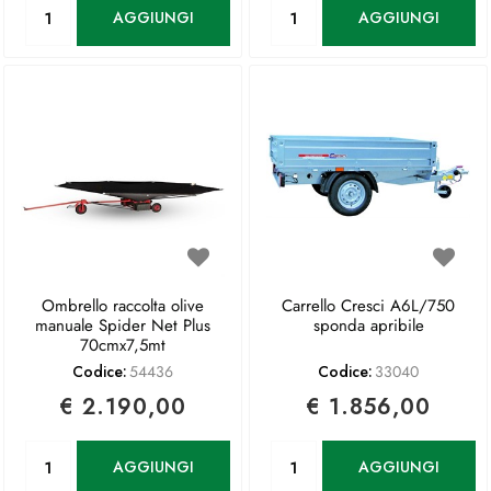
Quantità
Quantità
AGGIUNGI
AGGIUNGI
Ombrello raccolta olive
Carrello Cresci A6L/750
manuale Spider Net Plus
sponda apribile
70cmx7,5mt
Codice:
54436
Codice:
33040
€ 2.190,00
€ 1.856,00
Quantità
Quantità
AGGIUNGI
AGGIUNGI