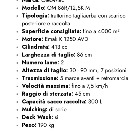
Modello:
OM 86R/12,5K M
Tipologia:
trattorino tagliaerba con scarico
posteriore e raccolta
Superficie consigliata:
fino a 4000 m²
Motore:
Emak K 1250 AVD
Cilindrata:
413 cc
Larghezza di taglio:
86 cm
Numero lame:
2
Altezza di taglio:
30 - 90 mm, 7 posizioni
Trasmissione:
5 marce avanti + retromarcia
Velocità massima:
fino a 7,5 km/h
Raggio di sterzata:
45 cm
Capacità sacco raccolta:
300 L
Mulching:
di serie
Deck Wash:
sì
Peso:
190 kg