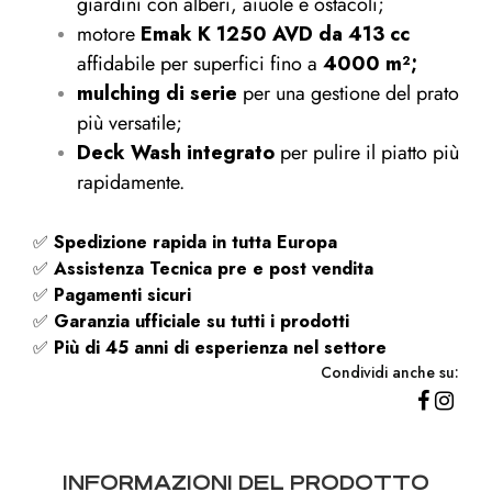
giardini con alberi, aiuole e ostacoli;
motore
Emak K 1250 AVD da 413 cc
affidabile per superfici fino a
4000 m²;
mulching di serie
per una gestione del prato
più versatile;
Deck Wash integrato
per pulire il piatto più
rapidamente.
✅
Spedizione rapida
in tutta Europa
✅
Assistenza Tecnica pre e post vendita
✅
Pagamenti sicuri
✅
Garanzia ufficiale su tutti i prodotti
✅
Più di 45 anni di esperienza nel settore
Condividi anche su:
INFORMAZIONI DEL PRODOTTO