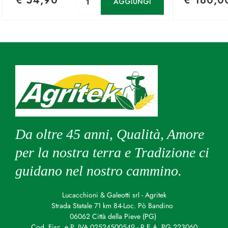
€ 54,90
€ 180,0
AGGIUNGI
Da oltre 45 anni, Qualità, Amore
per la nostra terra e Tradizione ci
guidano nel nostro cammino.
Lucacchioni & Galeotti srl - Agritek
Strada Statale 71 km 84-Loc. Pò Bandino
06062 Città della Pieve (PG)
Cod. Fisc. e P. IVA 02524500549 - R.E.A. PG 223060