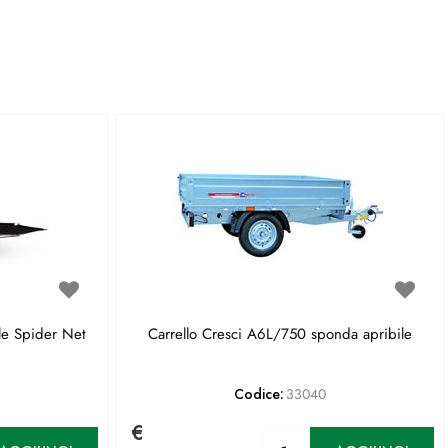
le Spider Net
Carrello Cresci A6L/750 sponda apribile
Codice:
33040
€
antità
Quantità