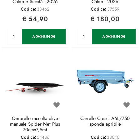
Caldo e Siccità - 2026
Caldo - 2026
Codice:
38462
Codice:
37559
€ 54,90
€ 180,00
Quantità
Quantità
AGGIUNGI
AGGIUNGI
Ombrello raccolta olive
Carrello Cresci A6L/750
manuale Spider Net Plus
sponda apribile
70cmx7,5mt
Codice:
54436
Codice:
33040