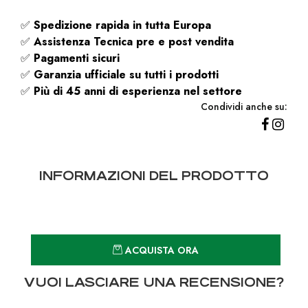
✅
Spedizione rapida
in tutta Europa
✅
Assistenza Tecnica pre e post vendita
✅
Pagamenti sicuri
✅
Garanzia ufficiale su tutti i prodotti
✅
Più di 45 anni di esperienza nel settore
Condividi anche su:
INFORMAZIONI DEL PRODOTTO
Quantità
ACQUISTA ORA
VUOI LASCIARE UNA RECENSIONE?