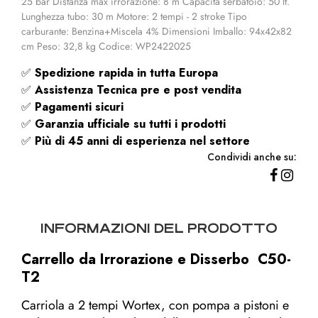
25 bar Distanza max irrorazione: 8 m Capacità serbatoio: 50 lt.
Lunghezza tubo: 30 m Motore: 2 tempi - 2 stroke Tipo
carburante: Benzina+Miscela 4% Dimensioni Imballo: 94x42x82
cm Peso: 32,8 kg Codice: WP2422025
✅
Spedizione rapida
in tutta Europa
✅
Assistenza Tecnica pre e post vendita
✅
Pagamenti sicuri
✅
Garanzia ufficiale su tutti i prodotti
✅
Più di 45 anni di esperienza nel settore
Condividi anche su:
INFORMAZIONI DEL PRODOTTO
Carrello da Irrorazione e Disserbo C50-
T2
Carriola a 2 tempi Wortex, con pompa a pistoni e