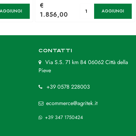
€
antità
Quantità
AGGIUNGI
AGGIUNGI
1.856,00
CONTATTI
Via S.S. 71 km 84 06062 Città della
Pieve
+39 0578 228003
ecommerce@agritek.it
+39 347 1750424