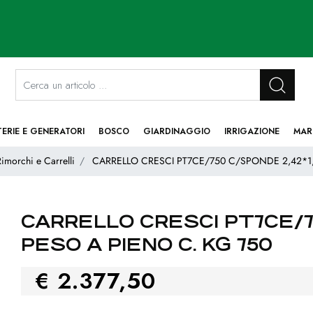
La modifica di un filtro aggiorna automaticamente gli altri filtri disponibi
TERIE E GENERATORI
BOSCO
GIARDINAGGIO
IRRIGAZIONE
MAR
imorchi e Carrelli
CARRELLO CRESCI PT7CE/750 C/SPONDE 2,42*1,
CARRELLO CRESCI PT7CE/75
PESO A PIENO C. KG 750
€ 2.377,50