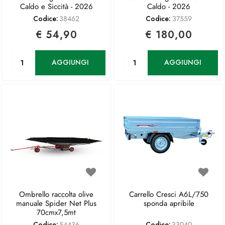
Caldo e Siccità - 2026
Caldo - 2026
Codice:
38462
Codice:
37559
€ 54,90
€ 180,00
Quantità
Quantità
AGGIUNGI
AGGIUNGI
Ombrello raccolta olive
Carrello Cresci A6L/750
manuale Spider Net Plus
sponda apribile
70cmx7,5mt
Codice:
54436
Codice:
33040