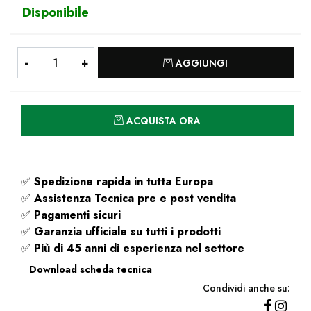
Disponibile
Quantità
AGGIUNGI
Quantità
ACQUISTA ORA
✅
Spedizione rapida
in tutta Europa
✅
Assistenza Tecnica pre e post vendita
✅
Pagamenti sicuri
✅
Garanzia ufficiale su tutti i prodotti
✅
Più di 45 anni di esperienza nel settore
Download scheda tecnica
Condividi anche su: