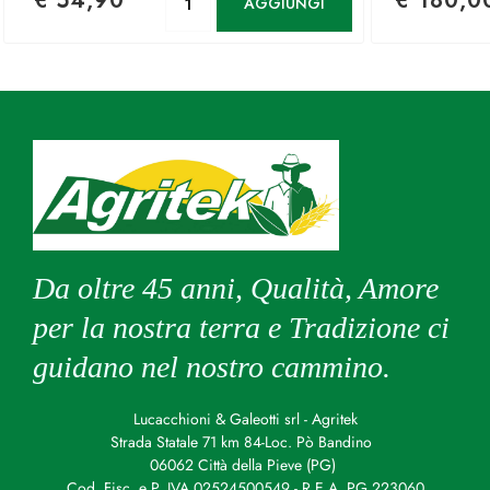
€ 54,90
€ 180,0
AGGIUNGI
Da oltre 45 anni, Qualità, Amore
per la nostra terra e Tradizione ci
guidano nel nostro cammino.
Lucacchioni & Galeotti srl - Agritek
Strada Statale 71 km 84-Loc. Pò Bandino
06062 Città della Pieve (PG)
Cod. Fisc. e P. IVA 02524500549 - R.E.A. PG 223060