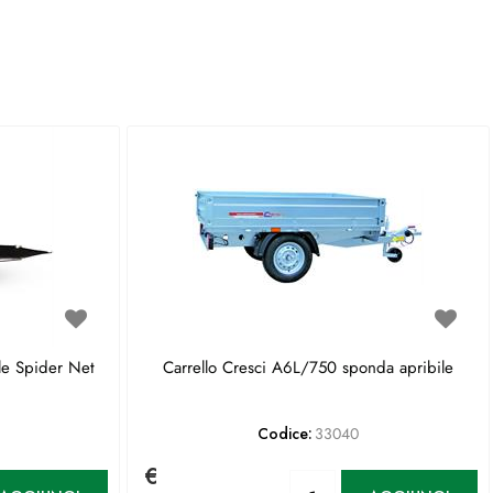
le Spider Net
Carrello Cresci A6L/750 sponda apribile
Codice:
33040
€
antità
Quantità