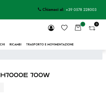
Chiamaci al:
+39 0578 228003
0
0
li.
CHI
RICAMBI
TRASPORTO E MOVIMENTAZIONE
 CH7000E 700W