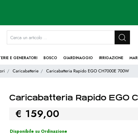
La modifica di un filtro aggiorna automaticamente gli altri filtri disponibi
TERIE E GENERATORI
BOSCO
GIARDINAGGIO
IRRIGAZIONE
MAR
ori
Caricabatterie
Caricabatteria Rapido EGO CH7000E 700W
Caricabatteria Rapido EGO
€ 159,00
Disponibile su Ordinazione