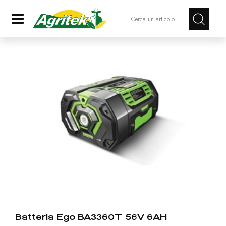
La modifica di un filtro aggiorna a
Open
Batteria Ego BA3360T 56V 6AH