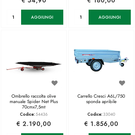
€ 54,90
€ 180,00
Quantità
Quantità
AGGIUNGI
AGGIUNGI
Ombrello raccolta olive
Carrello Cresci A6L/750
manuale Spider Net Plus
sponda apribile
70cmx7,5mt
Codice:
54436
Codice:
33040
€ 2.190,00
€ 1.856,00