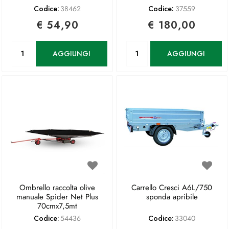
Codice:
38462
Codice:
37559
€ 54,90
€ 180,00
Quantità
Quantità
AGGIUNGI
AGGIUNGI
Ombrello raccolta olive
Carrello Cresci A6L/750
manuale Spider Net Plus
sponda apribile
70cmx7,5mt
Codice:
54436
Codice:
33040