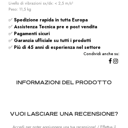
Livello di vibrazioni sx/dx: < 2,5 m/s²
Peso: 11,5 kg
✅
Spedizione rapida
in tutta Europa
✅
Assistenza Tecnica pre e post vendita
✅
Pagamenti sicuri
✅
Garanzia ufficiale su tutti i prodotti
✅
Più di 45 anni di esperienza nel settore
Condividi anche su:
INFORMAZIONI DEL PRODOTTO
VUOI LASCIARE UNA RECENSIONE?
Accedi per poter aggiungere una tua recensione! / Effettua il