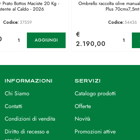
 Prato Bottos Maciste 20 Kg -
Ombrello raccolta olive manua
stente al Caldo - 2026
Plus 70cmx7,5mt
Codice:
37559
Codice:
54436
€
Quantità
Qu
0
AGGIUNGI
2.190,00
INFORMAZIONI
SERVIZI
Chi Siamo
Catalogo prodotti
Contatti
Offerte
Condizioni di vendita
Novità
Diritto di recesso e
Promozioni attive
servizi