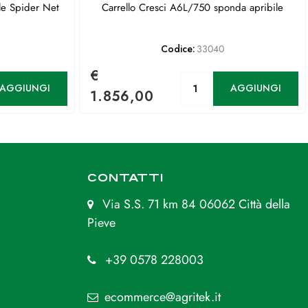
le Spider Net
Carrello Cresci A6L/750 sponda apribile
Codice:
33040
€
antità
Quantità
AGGIUNGI
AGGIUNGI
1.856,00
CONTATTI
Via S.S. 71 km 84 06062 Città della
Pieve
+39 0578 228003
ecommerce@agritek.it