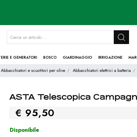
La modifica di un filtro aggiorna automaticamente gli altri filtri disponibi
TERIE E GENERATORI
BOSCO
GIARDINAGGIO
IRRIGAZIONE
MAR
Abbacchiatori e scuotitori per olive
Abbacchiatori elettrici a batteria
ASTA Telescopica Campagno
€ 95,50
Disponibile