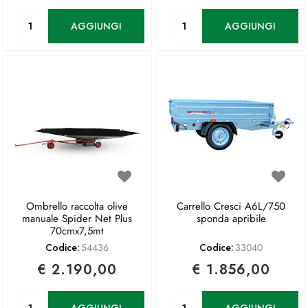
Quantità
Quantità
AGGIUNGI
AGGIUNGI
Ombrello raccolta olive
Carrello Cresci A6L/750
manuale Spider Net Plus
sponda apribile
70cmx7,5mt
Codice:
54436
Codice:
33040
€ 2.190,00
€ 1.856,00
Quantità
Quantità
AGGIUNGI
AGGIUNGI