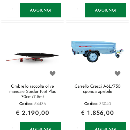
Quantità
Quantità
AGGIUNGI
AGGIUNGI
Ombrello raccolta olive
Carrello Cresci A6L/750
manuale Spider Net Plus
sponda apribile
70cmx7,5mt
Codice:
54436
Codice:
33040
€ 2.190,00
€ 1.856,00
Quantità
Quantità
AGGIUNGI
AGGIUNGI