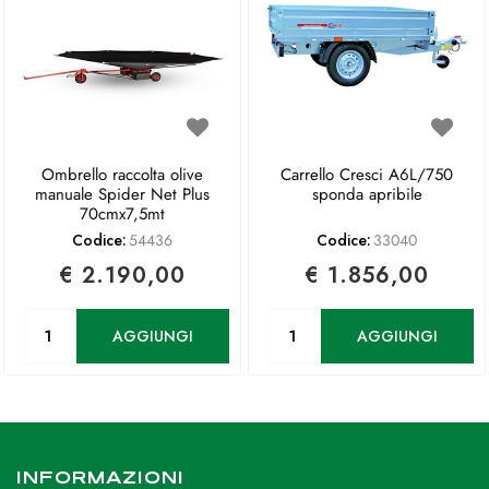
Ombrello raccolta olive
Carrello Cresci A6L/750
manuale Spider Net Plus
sponda apribile
70cmx7,5mt
Codice:
54436
Codice:
33040
€ 2.190,00
€ 1.856,00
Quantità
Quantità
AGGIUNGI
AGGIUNGI
INFORMAZIONI