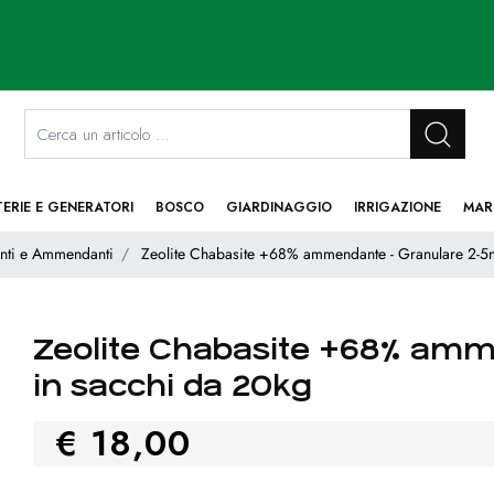
La modifica di un filtro aggiorna automaticamente gli altri filtri disponibi
TERIE E GENERATORI
BOSCO
GIARDINAGGIO
IRRIGAZIONE
MAR
nti e Ammendanti
Zeolite Chabasite +68% ammendante - Granulare 2-5
Zeolite Chabasite +68% am
in sacchi da 20kg
€ 18,00