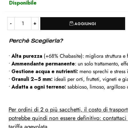
Disponibile
Quantità
AGGIUNGI
Perchè Sceglierla?
•
Alta purezza
(+68% Chabasite): migliora struttura e f
•
Ammendante permanente
: un solo trattamento, ef
•
Gestione acqua e nutrienti:
meno sprechi e stress
•
Granuli 2–5 mm:
ideali per orti, frutteti, vigneti e 
•
Adatta a ogni terreno:
sabbioso, limoso, argilloso o
Per ordini di 2 o più sacchetti, il costo di traspor
potrebbe quindi non essere definitivo: contattaci
tariffa agevolata.