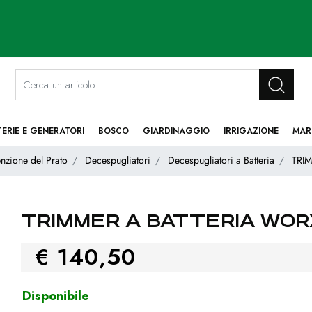
La modifica di un filtro aggiorna automaticamente gli altri filtri disponibi
TERIE E GENERATORI
BOSCO
GIARDINAGGIO
IRRIGAZIONE
MAR
nzione del Prato
Decespugliatori
Decespugliatori a Batteria
TRI
TRIMMER A BATTERIA WORX
€ 140,50
Disponibile