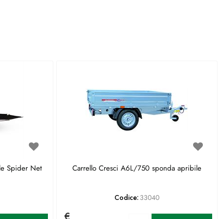
le Spider Net
Carrello Cresci A6L/750 sponda apribile
Codice:
33040
€
antità
Quantità