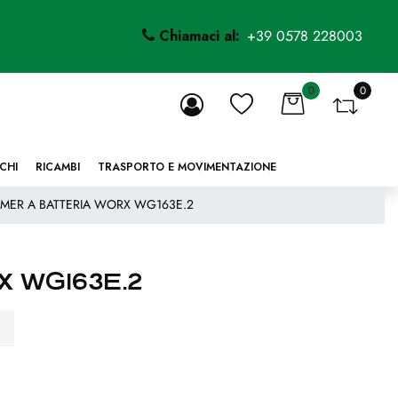
Chiamaci al:
+39 0578 228003
0
0
li.
CHI
RICAMBI
TRASPORTO E MOVIMENTAZIONE
MMER A BATTERIA WORX WG163E.2
 WG163E.2