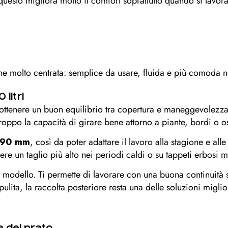
esto migliora molto il comfort soprattutto quando si lavora 
ne molto centrata: semplice da usare, fluida e più comoda nel
litri
ottenere un buon equilibrio tra copertura e maneggevolezza.
troppo la capacità di girare bene attorno a piante, bordi o os
a 90 mm
, così da poter adattare il lavoro alla stagione e all
nere un taglio più alto nei periodi caldi o su tappeti erbosi 
l modello. Ti permette di lavorare con una buona continuità
pulita, la raccolta posteriore resta una delle soluzioni miglio
e del prato