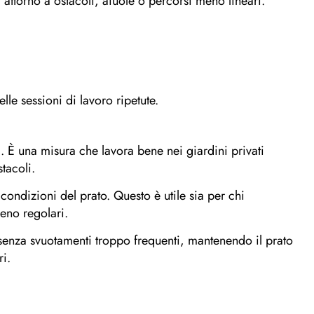
attorno a ostacoli, aiuole o percorsi meno lineari.
le sessioni di lavoro ripetute.
 È una misura che lavora bene nei giardini privati
tacoli.
e condizioni del prato. Questo è utile sia per chi
meno regolari.
 senza svuotamenti troppo frequenti, mantenendo il prato
ri.