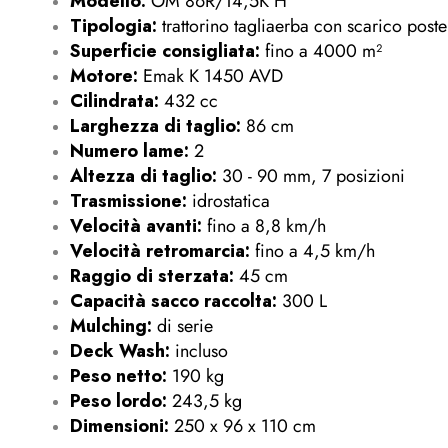
Modello:
OM 86R/14,5K H
Tipologia:
trattorino tagliaerba con scarico poste
Superficie consigliata:
fino a 4000 m²
Motore:
Emak K 1450 AVD
Cilindrata:
432 cc
Larghezza di taglio:
86 cm
Numero lame:
2
Altezza di taglio:
30 - 90 mm, 7 posizioni
Trasmissione:
idrostatica
Velocità avanti:
fino a 8,8 km/h
Velocità retromarcia:
fino a 4,5 km/h
Raggio di sterzata:
45 cm
Capacità sacco raccolta:
300 L
Mulching:
di serie
Deck Wash:
incluso
Peso netto:
190 kg
Peso lordo:
243,5 kg
Dimensioni:
250 x 96 x 110 cm