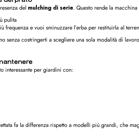
presenza del
mulching di serie
. Questo rende la macchina p
ù pulita
ù frequenza e vuoi sminuzzare l’erba per restituirla al terre
rino senza costringerti a scegliere una sola modalità di lavoro
a mantenere
to interessante per giardini con:
tata fa la differenza rispetto a modelli più grandi, che m