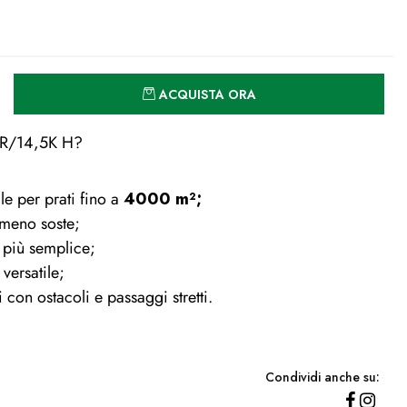
Quantità
ACQUISTA ORA
86R/14,5K H?
le per prati fino a
4000 m²;
 meno soste;
 più semplice;
versatile;
 con ostacoli e passaggi stretti.
Condividi anche su: