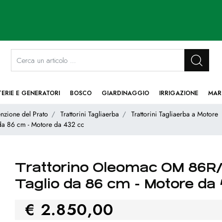
La modifica di un filtro aggiorna automaticamente gli altri filtri disponibi
TERIE E GENERATORI
BOSCO
GIARDINAGGIO
IRRIGAZIONE
MAR
nzione del Prato
Trattorini Tagliaerba
Trattorini Tagliaerba a Motore
da 86 cm - Motore da 432 cc
Trattorino Oleomac OM 86R/1
Taglio da 86 cm - Motore da
€ 2.850,00