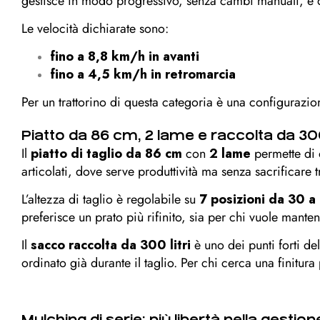
gestisce in modo progressivo, senza cambi manuali, e qu
Le velocità dichiarate sono:
fino a 8,8 km/h in avanti
fino a 4,5 km/h in retromarcia
Per un trattorino di questa categoria è una configurazio
Piatto da 86 cm, 2 lame e raccolta da 300 
Il
piatto di taglio da 86 cm
con
2 lame
permette di 
articolati, dove serve produttività ma senza sacrificare 
L’altezza di taglio è regolabile su
7 posizioni da 30 
preferisce un prato più rifinito, sia per chi vuole mante
Il
sacco raccolta da 300 litri
è uno dei punti forti de
ordinato già durante il taglio. Per chi cerca una finitura 
Mulching di serie: più libertà nella gestion