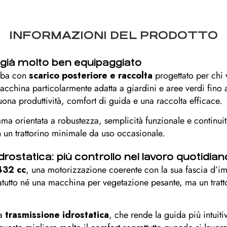
INFORMAZIONI DEL PRODOTTO
 già molto ben equipaggiato
erba con
scarico posteriore e raccolta
progettato per chi 
macchina particolarmente adatta a giardini e aree verdi fino
na produttività, comfort di guida e una raccolta efficace.
 orientata a robustezza, semplicità funzionale e continuità
n un trattorino minimale da uso occasionale.
ostatica: più controllo nel lavoro quotidian
432 cc
, una motorizzazione coerente con la sua fascia d’im
tutto né una macchina per vegetazione pesante, ma un tratto
la
trasmissione idrostatica
, che rende la guida più intuit