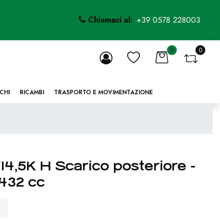
Chiamaci al:
+39 0578 228003
0
0
li.
CHI
RICAMBI
TRASPORTO E MOVIMENTAZIONE
4,5K H Scarico posteriore -
 432 cc