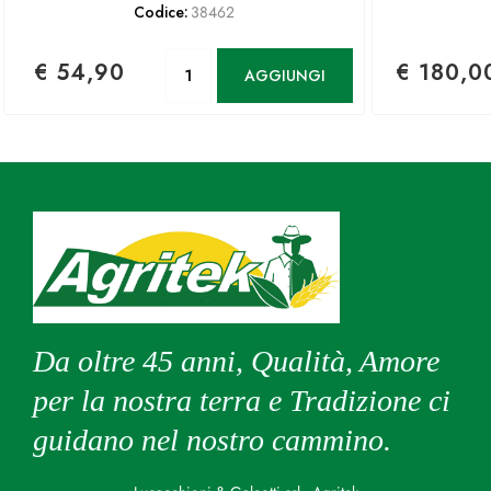
Codice:
38462
Quantità
€ 54,90
€ 180,0
AGGIUNGI
Da oltre 45 anni, Qualità, Amore
per la nostra terra e Tradizione ci
guidano nel nostro cammino.