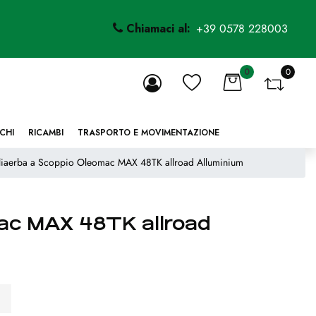
Chiamaci al:
+39 0578 228003
0
0
li.
CHI
RICAMBI
TRASPORTO E MOVIMENTAZIONE
liaerba a Scoppio Oleomac MAX 48TK allroad Alluminium
ac MAX 48TK allroad