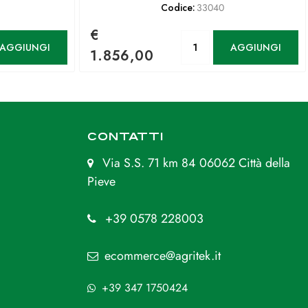
Codice:
33040
€
antità
Quantità
AGGIUNGI
AGGIUNGI
1.856,00
CONTATTI
Via S.S. 71 km 84 06062 Città della
Pieve
+39 0578 228003
ecommerce@agritek.it
+39 347 1750424