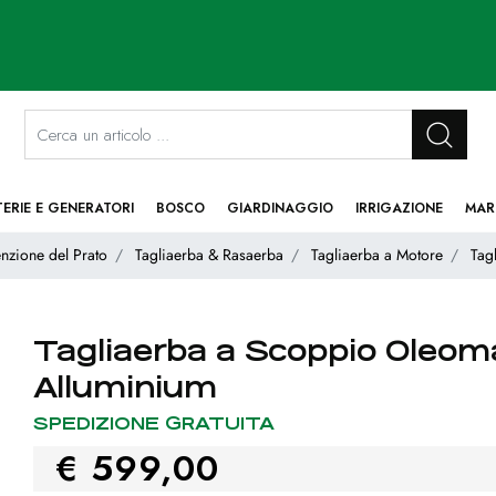
La modifica di un filtro aggiorna automaticamente gli altri filtri disponibi
TERIE E GENERATORI
BOSCO
GIARDINAGGIO
IRRIGAZIONE
MAR
nzione del Prato
Tagliaerba & Rasaerba
Tagliaerba a Motore
Tag
Tagliaerba a Scoppio Oleom
Alluminium
SPEDIZIONE GRATUITA
€ 599,00