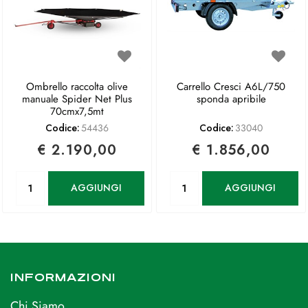
Ombrello raccolta olive
Carrello Cresci A6L/750
manuale Spider Net Plus
sponda apribile
70cmx7,5mt
Codice:
54436
Codice:
33040
€ 2.190,00
€ 1.856,00
Quantità
Quantità
AGGIUNGI
AGGIUNGI
INFORMAZIONI
Chi Siamo