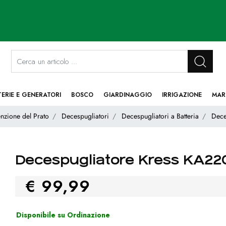
La modifica di un filtro aggiorna automaticamente gli altri filtri disponibi
TERIE E GENERATORI
BOSCO
GIARDINAGGIO
IRRIGAZIONE
MAR
nzione del Prato
Decespugliatori
Decespugliatori a Batteria
Dece
Decespugliatore Kress KA220
€ 99,99
Disponibile su Ordinazione