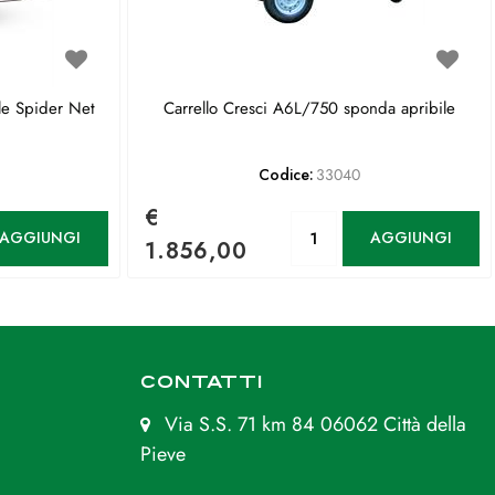
le Spider Net
Carrello Cresci A6L/750 sponda apribile
Codice:
33040
€
antità
Quantità
AGGIUNGI
AGGIUNGI
1.856,00
CONTATTI
Via S.S. 71 km 84 06062 Città della
Pieve