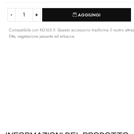
Quantità
AGGIUNGI
Compatibile con KG163.9. Questo accessorio trasforma il vostro attrezz
fitte, vegetazione pesante ed erbacce.