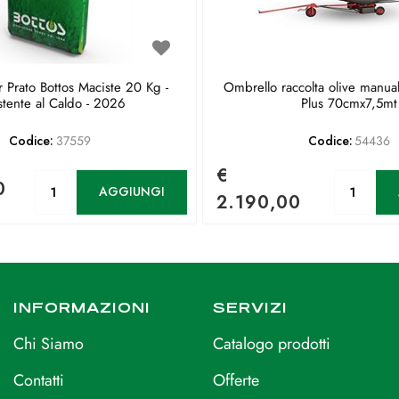
 Prato Bottos Maciste 20 Kg -
Ombrello raccolta olive manua
stente al Caldo - 2026
Plus 70cmx7,5mt
Codice:
37559
Codice:
54436
€
Quantità
Qu
0
AGGIUNGI
2.190,00
INFORMAZIONI
SERVIZI
Chi Siamo
Catalogo prodotti
Contatti
Offerte