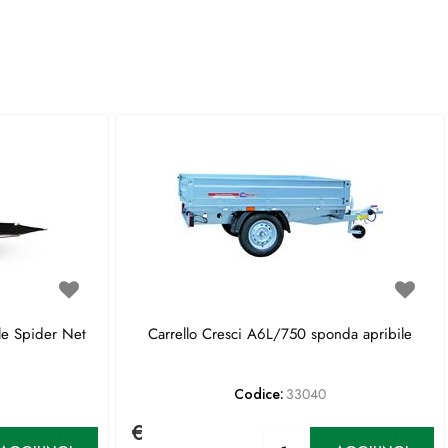
le Spider Net
Carrello Cresci A6L/750 sponda apribile
Codice:
33040
€
antità
Quantità