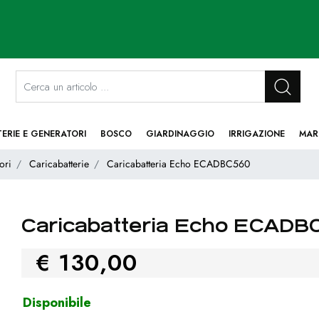
La modifica di un filtro aggiorna automaticamente gli altri filtri disponibi
TERIE E GENERATORI
BOSCO
GIARDINAGGIO
IRRIGAZIONE
MAR
ori
Caricabatterie
Caricabatteria Echo ECADBC560
Caricabatteria Echo ECADB
€ 130,00
Disponibile