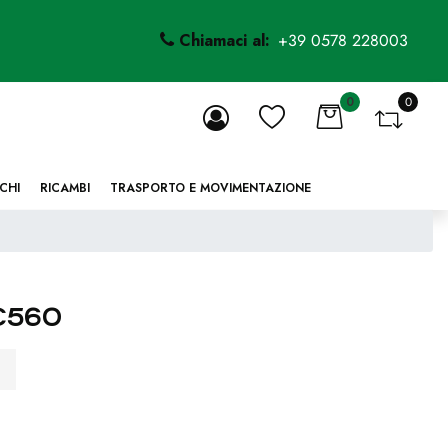
Chiamaci al:
+39 0578 228003
0
0
li.
CHI
RICAMBI
TRASPORTO E MOVIMENTAZIONE
C560