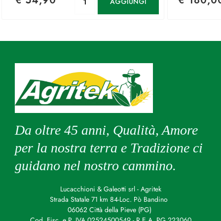
€ 54,90
€ 180,0
AGGIUNGI
Da oltre 45 anni, Qualità, Amore
per la nostra terra e Tradizione ci
guidano nel nostro cammino.
Lucacchioni & Galeotti srl - Agritek
Strada Statale 71 km 84-Loc. Pò Bandino
06062 Città della Pieve (PG)
Cod. Fisc. e P. IVA 02524500549 - R.E.A. PG 223060