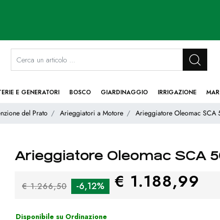
La modifica di un filtro aggiorna automaticamente gli altri filtri disponibi
TERIE E GENERATORI
BOSCO
GIARDINAGGIO
IRRIGAZIONE
MAR
nzione del Prato
Arieggiatori a Motore
Arieggiatore Oleomac SCA 5
Arieggiatore Oleomac SCA 5
€ 1.188,99
-6,12%
€ 1.266,50
Disponibile su Ordinazione