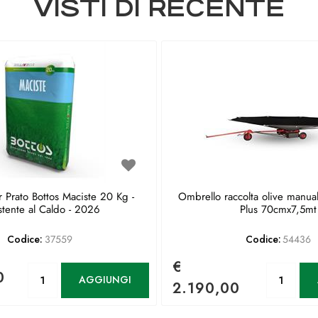
VISTI DI RECENTE
 Prato Bottos Maciste 20 Kg -
Ombrello raccolta olive manua
stente al Caldo - 2026
Plus 70cmx7,5mt
Codice:
37559
Codice:
54436
€
Quantità
Qu
0
AGGIUNGI
2.190,00