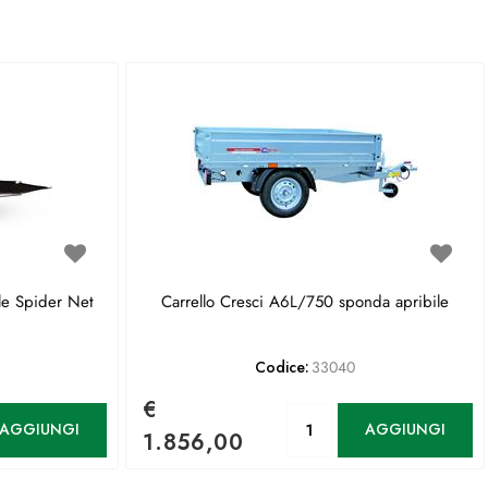
le Spider Net
Carrello Cresci A6L/750 sponda apribile
Codice:
33040
€
antità
Quantità
AGGIUNGI
AGGIUNGI
1.856,00