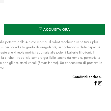
Quantità
ACQUISTA ORA
la potenza delle 4 ruote motrici. Il robot racchiude in sé tutti i plus
u superfici ad alto grado di irregolarità; arricchendosi della capacità
ie alle 4 ruote motrici abbinate alle potenti batterie litio-ioni. Il
a si che il robot sia sempre gestibile, anche da remoto, permetta la
one con gli assistenti vocali (Smart Home). Un concentrato di potenza in
eme.
Condividi anche su: