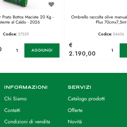
 Prato Bottos Maciste 20 Kg -
Ombrello raccolta olive manua
stente al Caldo - 2026
Plus 70cmx7,5mt
Codice:
37559
Codice:
54436
€
Quantità
Qu
0
AGGIUNGI
2.190,00
INFORMAZIONI
SERVIZI
Chi Siamo
Catalogo prodotti
Contatti
Offerte
Condizioni di vendita
Novità