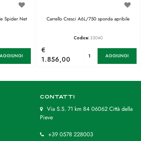
le Spider Net
Carrello Cresci A6L/750 sponda apribile
Codice:
33040
€
antità
Quantità
AGGIUNGI
AGGIUNGI
1.856,00
CONTATTI
Via S.S. 71 km 84 06062 Città della
Pieve
+39 0578 228003