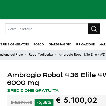
La modifica di un filtro aggiorna automaticamente gli altri filtri disponibi
TERIE E GENERATORI
BOSCO
GIARDINAGGIO
IRRIGAZIONE
MAR
nzione del Prato
Robot Tagliaerba
Ambrogio Robot 4.36 Elite 4WD 
Ambrogio Robot 4.36 Elite 4
6000 mq
SPEDIZIONE GRATUITA
€ 5.100,02
-5,38%
€ 5.390,00