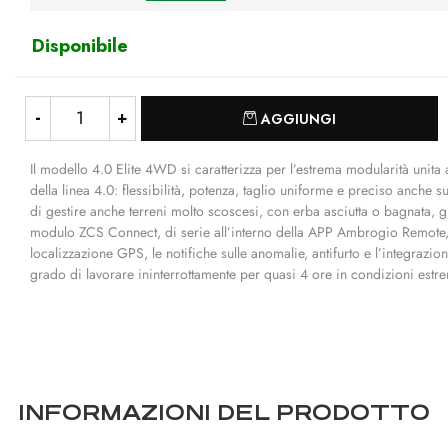
Disponibile
Quantità
AGGIUNGI
Il modello 4.0 Elite 4WD si caratterizza per l’estrema modularità unita al
della linea 4.0: flessibilità, potenza, taglio uniforme e preciso anche s
di gestire anche terreni molto scoscesi, con erba asciutta o bagnata, graz
modulo ZCS Connect, di serie all’interno della APP Ambrogio Remote, f
localizzazione GPS, le notifiche sulle anomalie, antifurto e l’integrazi
grado di lavorare ininterrottamente per quasi 4 ore in condizioni estr
INFORMAZIONI DEL PRODOTTO